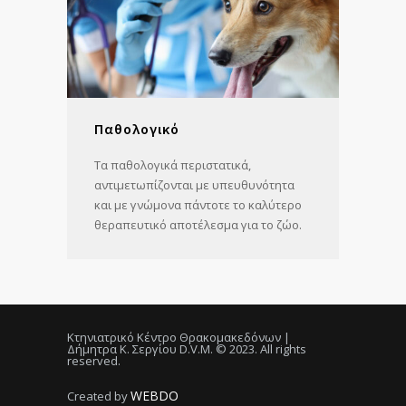
Παθολογικό
Τα παθολογικά περιστατικά,
αντιμετωπίζονται με υπευθυνότητα
και με γνώμονα πάντοτε το καλύτερο
θεραπευτικό αποτέλεσμα για το ζώο.
Κτηνιατρικό Κέντρο Θρακομακεδόνων |
Δήμητρα Κ. Σεργίου D.V.M. © 2023. All rights
reserved.
WEBDO
Created by